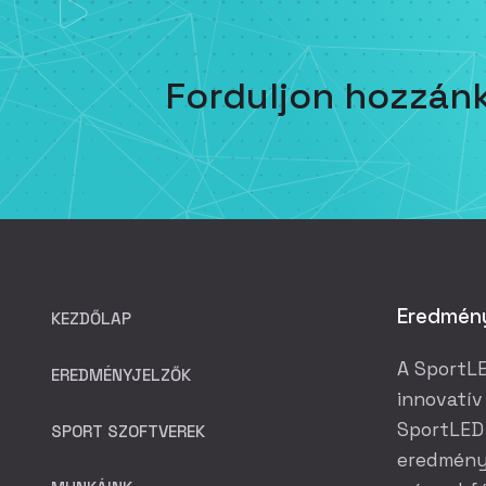
Forduljon hozzán
Eredmény
KEZDŐLAP
A SportLE
EREDMÉNYJELZŐK
innovatív
SportLED 
SPORT SZOFTVEREK
eredmény