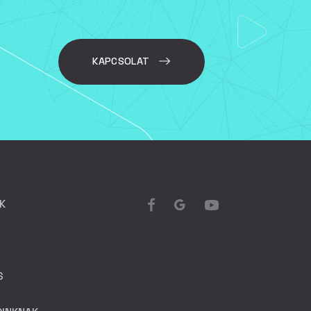
KAPCSOLAT
K
S