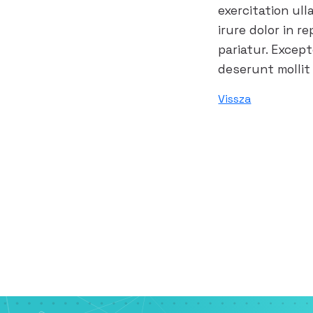
exercitation ul
irure dolor in r
pariatur. Excep
deserunt mollit
Vissza