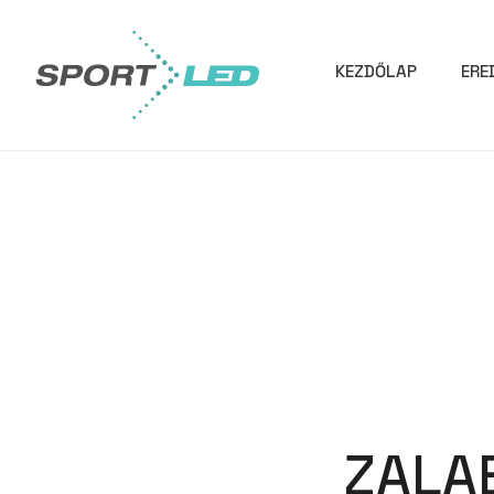
KEZDŐLAP
ERE
ZALA