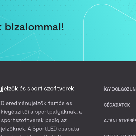
k bizalommal!
jelzők és sport szoftverek
ÍGY DOLGOZUN
D eredményjelzők tartós és
CÉGADATOK
 kiegészítői a sportpályáknak, a
sportszoftverek pedig az
AJÁNLATKÉRÉ
jelzőknek. A SportLED csapata