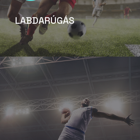
LABDARÚGÁS