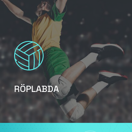
RÖPLABDA