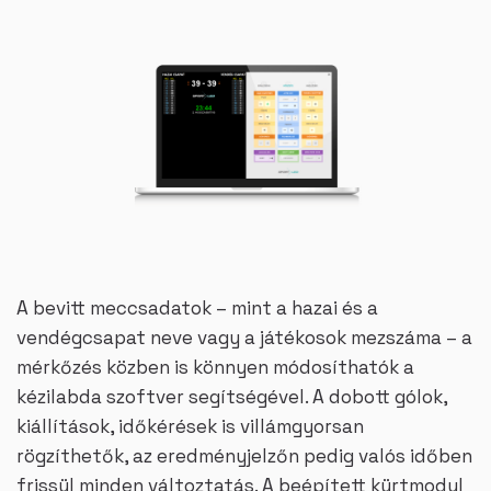
A bevitt meccsadatok – mint a hazai és a
vendégcsapat neve vagy a játékosok mezszáma – a
mérkőzés közben is könnyen módosíthatók a
kézilabda szoftver segítségével. A dobott gólok,
kiállítások, időkérések is villámgyorsan
rögzíthetők, az eredményjelzőn pedig valós időben
frissül minden változtatás. A beépített kürtmodul