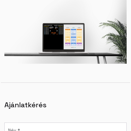
Ajánlatkérés