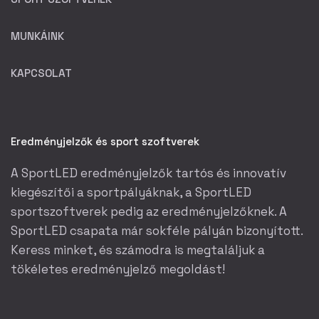
MUNKÁINK
KAPCSOLAT
Eredményjelzők és sport szoftverek
A SportLED eredményjelzők tartós és innovatív
kiegészítői a sportpályáknak, a SportLED
sportszoftverek pedig az eredményjelzőknek. A
SportLED csapata már sokféle pályán bizonyított.
Keress minket, és számodra is megtaláljuk a
tökéletes eredményjelző megoldást!