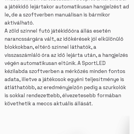
a játékidő lejártakor automatikusan hangjelzést ad
le, de a szoftverben manuálisan is bármikor
aktiválható.
A zöld színnel futó játékidőóra állás esetén
narancssárgára vált, az időkérések jól elkülönülő
blokkokban, eltérő színnel láthatók, a
visszaszámláló óra az idő lejárta után, a hangjelzés
végén automatikusan eltűnik. A SportLED
kézilabda szoftverben a mérkőzés minden fontos
adata, illetve a játékosok egyéni teljesítménye is
átláthatóbb, az eredményjelzőn pedig a szurkolók
is sokkal rendezettebb, élvezetesebb formában
követhetik a meccs aktuális állását.