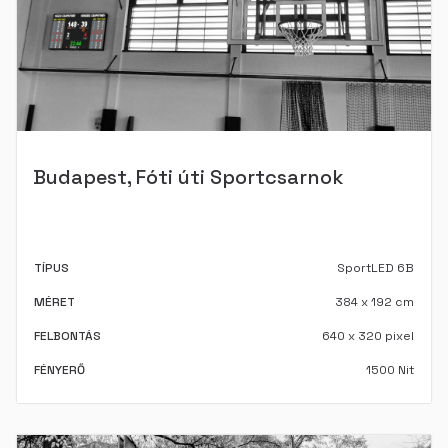
Budapest, Fóti úti Sportcsarnok
TÍPUS
SportLED 6B
MÉRET
384 x 192 cm
FELBONTÁS
640 x 320 pixel
FÉNYERŐ
1500 Nit