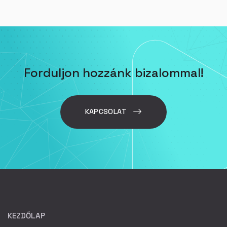
Forduljon hozzánk bizalommal!
KAPCSOLAT
KEZDŐLAP