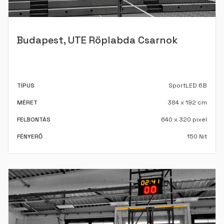
Budapest, UTE Röplabda Csarnok
TÍPUS
SportLED 6B
MÉRET
384 x 192 cm
FELBONTÁS
640 x 320 pixel
FÉNYERŐ
150 Nit