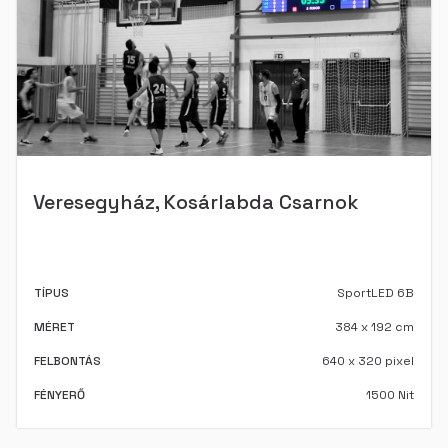
Veresegyház, Kosárlabda Csarnok
TÍPUS
SportLED 6B
MÉRET
384 x 192 cm
FELBONTÁS
640 x 320 pixel
FÉNYERŐ
1500 Nit