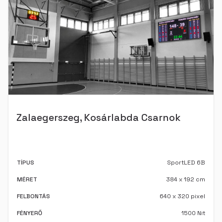
Zalaegerszeg, Kosárlabda Csarnok
TÍPUS
SportLED 6B
MÉRET
384 x 192 cm
FELBONTÁS
640 x 320 pixel
FÉNYERŐ
1500 Nit