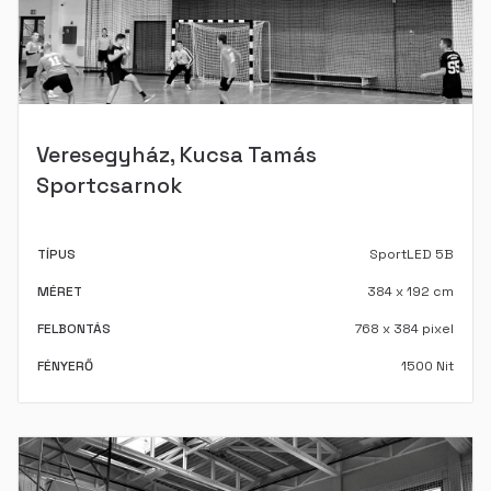
Veresegyház, Kucsa Tamás
Sportcsarnok
TÍPUS
SportLED 5B
MÉRET
384 x 192 cm
FELBONTÁS
768 x 384 pixel
FÉNYERŐ
1500 Nit