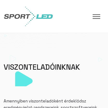
VISZONTELADÓINKNAK
Amennyiben viszonteladóként érdeklődsz
eredményjelző rendszereink, sportszoftvereink