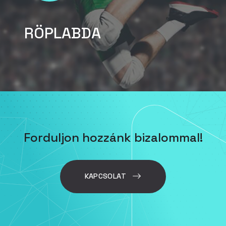
RÖPLABDA
Forduljon hozzánk bizalommal!
KAPCSOLAT